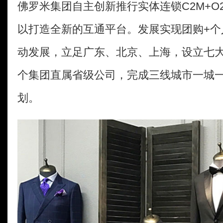
佛罗米集团自主创新推行实体连锁C2M+O
以打造全新的互通平台。发展实现团购+个
动发展，立足广东、北京、上海，设立七大
个集团直属省级公司，完成三线城市一城
划。